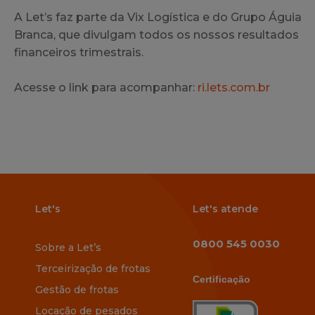
A Let’s faz parte da Vix Logística e do Grupo Águia
Branca, que divulgam todos os nossos resultados
financeiros trimestrais.
Acesse o link para acompanhar:
ri.lets.com.br
Let's
Let's atende
0800 545 0030
Sobre a Let’s
Terceirização de frotas
Certificação
Gestão de frotas
Locação de pesados