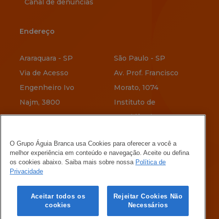
Canal de denúncias
Endereço
Endereço
Araraquara - SP
São Paulo - SP
Via de Acesso
Av. Prof. Francisco
Engenheiro Ivo
Morato, 1074
Najm, 3800
Instituto de
Previdência
Vitória - ES
O Grupo Águia Branca usa Cookies para oferecer a você a
Av. Jerônimo
Belo Horizonte - MG
melhor experiência em conteúdo e navegação. Aceite ou defina
Vervloet, 345
Rua Menotti Muccelli,
os cookies abaixo. Saiba mais sobre nossa
Política de
Privacidade
Maria Ortiz
580
Vila Oeste
Aceitar todos os
Rejeitar Cookies Não
cookies
Necessários