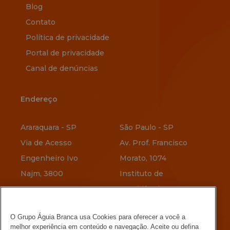
Blog
Contato
Política de privacidade
Portal de privacidade
Canal de denúncias
Endereço
Endereço
Araraquara - SP
São Paulo - SP
Via de Acesso
Av. Prof. Francisco
Engenheiro Ivo
Morato, 1074
Najm, 3800
Instituto de
Previdência
Vitória - ES
O Grupo Águia Branca usa Cookies para oferecer a você a
Av. Jerônimo
Belo Horizonte - MG
melhor experiência em conteúdo e navegação. Aceite ou defina