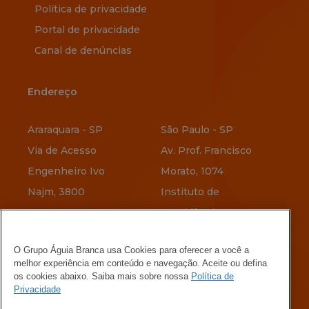
Política de privacidade
Portal de privacidade
Canal de denúncias
Endereço
Endereço
Araraquara - SP
São Paulo - SP
Via de Acesso
Av. Prof. Francisco
Engenheiro Ivo
Morato, 1074
Najm, 3800
Instituto de
Previdência
Vitória - ES
O Grupo Águia Branca usa Cookies para oferecer a você a
Av. Jerônimo
Belo Horizonte - MG
melhor experiência em conteúdo e navegação. Aceite ou defina
Vervloet, 345
Rua Menotti Muccelli,
os cookies abaixo. Saiba mais sobre nossa
Política de
Privacidade
Maria Ortiz
580