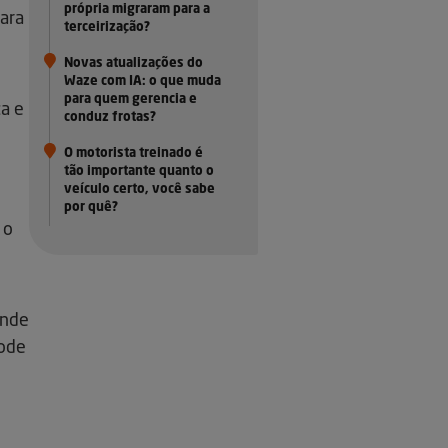
própria migraram para a
ara
terceirização?
Novas atualizações do
Waze com IA: o que muda
para quem gerencia e
a e
conduz frotas?
O motorista treinado é
tão importante quanto o
veículo certo, você sabe
por quê?
 o
ende
pode