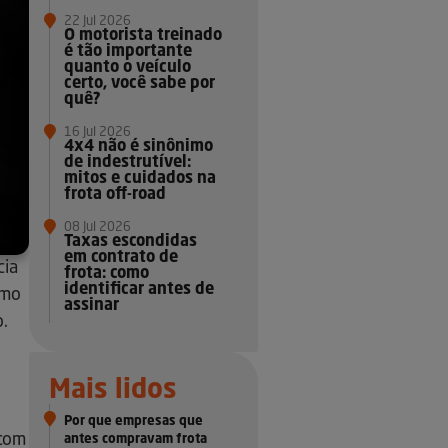
22 Jul 2026
O motorista treinado
é tão importante
quanto o veículo
certo, você sabe por
quê?
16 Jul 2026
4x4 não é sinônimo
de indestrutível:
mitos e cuidados na
frota off-road
08 Jul 2026
Taxas escondidas
em contrato de
cia
frota: como
identificar antes de
omo
assinar
o.
Mais lidos
Por que empresas que
 com
antes compravam frota