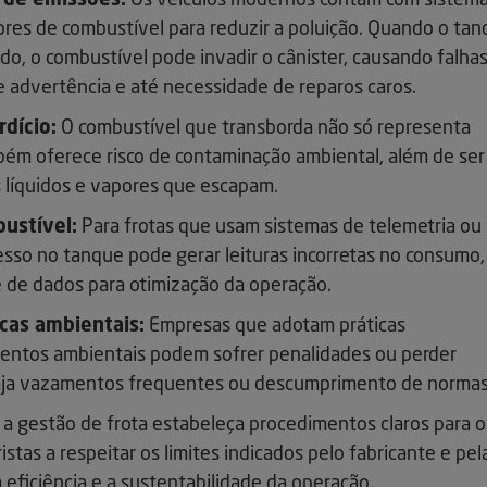
 de emissões:
Os veículos modernos contam com sistem
ores de combustível para reduzir a poluição. Quando o ta
do, o combustível pode invadir o cânister, causando falha
 advertência e até necessidade de reparos caros.
dício:
O combustível que transborda não só representa
bém oferece risco de contaminação ambiental, além de ser
s líquidos e vapores que escapam.
ustível:
Para frotas que usam sistemas de telemetria ou
sso no tanque pode gerar leituras incorretas no consumo,
se de dados para otimização da operação.
cas ambientais:
Empresas que adotam práticas
entos ambientais podem sofrer penalidades ou perder
haja vazamentos frequentes ou descumprimento de normas
e a gestão de frota estabeleça procedimentos claros para o
tas a respeitar os limites indicados pelo fabricante e pel
eficiência e a sustentabilidade da operação.