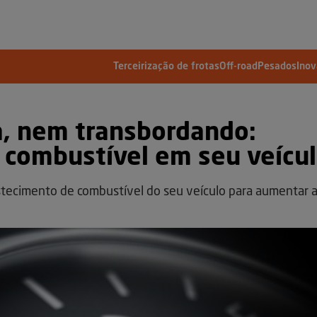
Terceirização de frotas
Off-road
Pesados
Ino
, nem transbordando:
 combustível em seu veícu
stecimento de combustível do seu veículo para aumentar 