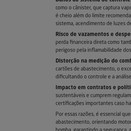
Danos ao sistema de controle
como o cânister, que captura vap
é cheio além do limite recomenda
sistema, acendimento de luzes de
Risco de vazamentos e desper
perda financeira direta como tam
perigoso pela inflamabilidade do
Distorção na medição do comb
cartões de abastecimento, o exce
dificultando o controle e a análi
Impacto em contratos e políti
sustentáveis e cumprem regulam
certificações importantes caso 
Por essas razões, é essencial qu
abastecimento, orientando motoris
bomba, garantindo a segurança, a 