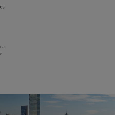
dos
ica
ue