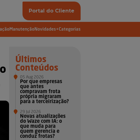
Portal do Cliente
vação
Manutenção
Novidades
+Categorias
Últimos
Conteúdos
lo
05 Aug 2026
Por que empresas
a
que antes
compravam frota
própria migraram
para a terceirização?
29 Jul 2026
Novas atualizações
do Waze com IA: o
que muda para
quem gerencia e
conduz frotas?