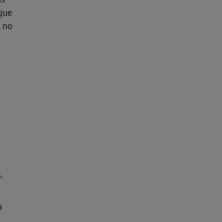
as
nque
s no
.
a