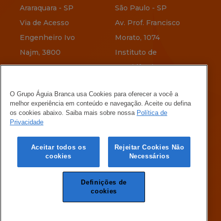
Araraquara - SP
São Paulo - SP
Via de Acesso
Av. Prof. Francisco
Engenheiro Ivo
Morato, 1074
Najm, 3800
Instituto de
Previdência
Vitória - ES
O Grupo Águia Branca usa Cookies para oferecer a você a
Av. Jerônimo
Belo Horizonte - MG
melhor experiência em conteúdo e navegação. Aceite ou defina
Vervloet, 345
Rua Menotti Muccelli,
os cookies abaixo. Saiba mais sobre nossa
Política de
Privacidade
Maria Ortiz
580
Vila Oeste
Aceitar todos os
Rejeitar Cookies Não
cookies
Necessários
Definições de
cookies