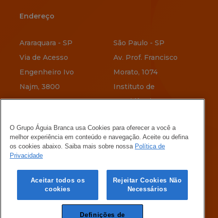
Endereço
Endereço
Araraquara - SP
São Paulo - SP
Via de Acesso
Av. Prof. Francisco
Engenheiro Ivo
Morato, 1074
Najm, 3800
Instituto de
Previdência
Vitória - ES
O Grupo Águia Branca usa Cookies para oferecer a você a
Av. Jerônimo
Belo Horizonte - MG
melhor experiência em conteúdo e navegação. Aceite ou defina
Vervloet, 345
Rua Menotti Muccelli,
os cookies abaixo. Saiba mais sobre nossa
Política de
Privacidade
Maria Ortiz
580
Vila Oeste
Aceitar todos os
Rejeitar Cookies Não
cookies
Necessários
Definições de