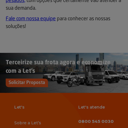
pesados,
com opções que certamente vão atender a
sua demanda.
Fale com nossa equipe
para conhecer as nossas
soluções!
Terceirize sua frota agora e economize
com a Let’s
Solicitar Proposta
Let's
Let's atende
0800 545 0030
Sobre a Let’s