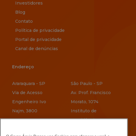
Investidores
Blog
Contato
Política de privacidade
Portal de privacidade
Canal de denúncias
Endereço
Endereço
Araraquara - SP
São Paulo - SP
Via de Acesso
Av. Prof. Francisco
Engenheiro Ivo
Morato, 1074
Najm, 3800
Instituto de
Previdência
Vitória - ES