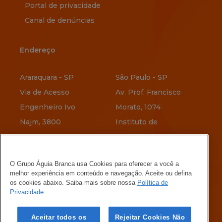
Portal de privacidade
Canal de denúncias
Endereço
Endereço
Araraquara - SP
São Paulo - SP
Via de Acesso
Av. Prof. Francisco
Engenheiro Ivo
Morato, 1074
Najm, 3800
Instituto de
Previdência
Vitória - ES
O Grupo Águia Branca usa Cookies para oferecer a você a
Av. Jerônimo
Belo Horizonte - MG
melhor experiência em conteúdo e navegação. Aceite ou defina
Vervloet, 345
Rua Menotti Muccelli,
os cookies abaixo. Saiba mais sobre nossa
Política de
Privacidade
Maria Ortiz
580
Vila Oeste
Aceitar todos os
Rejeitar Cookies Não