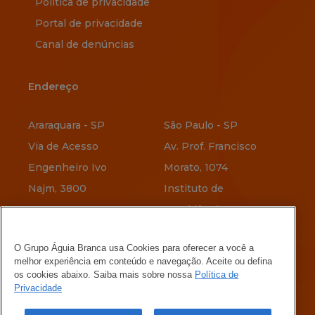
Política de privacidade
Portal de privacidade
Canal de denúncias
Endereço
Endereço
Araraquara - SP
São Paulo - SP
Via de Acesso
Av. Prof. Francisco
Engenheiro Ivo
Morato, 1074
Najm, 3800
Instituto de
Previdência
Vitória - ES
O Grupo Águia Branca usa Cookies para oferecer a você a
Av. Jerônimo
Belo Horizonte - MG
melhor experiência em conteúdo e navegação. Aceite ou defina
Vervloet, 345
Rua Menotti Muccelli,
os cookies abaixo. Saiba mais sobre nossa
Política de
Privacidade
Maria Ortiz
580