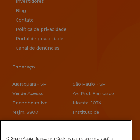
Investidores
Blog
Contato
Política de privacidade
Portal de privacidade
Canal de denúncias
Endereço
Endereço
Araraquara - SP
São Paulo - SP
Via de Acesso
Av. Prof. Francisco
Engenheiro Ivo
Morato, 1074
Najm, 3800
Instituto de
Previdência
Vitória - ES
O Grupo Águia Branca usa Cookies para oferecer a você a