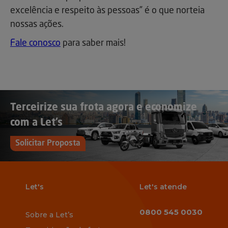
excelência e respeito às pessoas” é o que norteia
nossas ações.
Fale conosco
para saber mais!
Terceirize sua frota agora e economize
com a Let’s
Solicitar Proposta
Let's
Let's atende
0800 545 0030
Sobre a Let’s