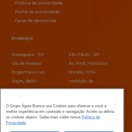
Política de privacidade
Portal de privacidade
Canal de denúncias
Endereço
Endereço
Araraquara - SP
São Paulo - SP
Via de Acesso
Av. Prof. Francisco
Engenheiro Ivo
Morato, 1074
Najm, 3800
Instituto de
Previdência
Vitória - ES
O Grupo Águia Branca usa Cookies para oferecer a você a
Av. Jerônimo
Belo Horizonte - MG
melhor experiência em conteúdo e navegação. Aceite ou defina
Vervloet, 345
Rua Menotti Muccelli,
os cookies abaixo. Saiba mais sobre nossa
Política de
Privacidade
Maria Ortiz
580