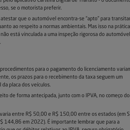
e pelo aplicativo Carteira Digital de Trânsito - o document
so, se o motorista preferir.
atestar que o automóvel encontra-se “apto” para transitar
nto ao respeito a normas ambientais. Mas isso na prática
 não está vinculada a uma inspeção rigorosa do automóvel
.
 procedimentos para o pagamento do licenciamento varia
nte, os prazos para o recebimento da taxa seguem um
l da placa dos veículos.
to de forma antecipada, junto com o IPVA, no começo do
 varia entre R$ 50,00 e R$ 150,00 entre os estados (em 
 R$ 144,86 em 2022). É importante lembrar que para a