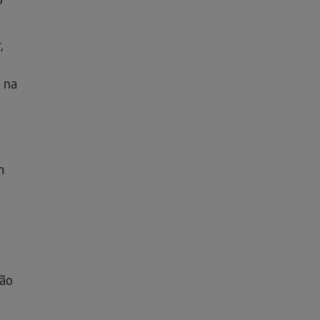
o
,
 na
m
São