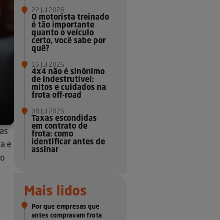
22 Jul 2026
O motorista treinado
é tão importante
quanto o veículo
certo, você sabe por
quê?
16 Jul 2026
4x4 não é sinônimo
de indestrutível:
mitos e cuidados na
frota off-road
08 Jul 2026
Taxas escondidas
em contrato de
las
frota: como
identificar antes de
a e
assinar
ro
Mais lidos
Por que empresas que
antes compravam frota