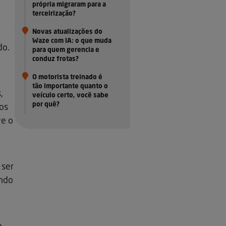
própria migraram para a
terceirização?
Novas atualizações do
Waze com IA: o que muda
do.
para quem gerencia e
conduz frotas?
O motorista treinado é
tão importante quanto o
,
veículo certo, você sabe
por quê?
os
ve o
 ser
endo