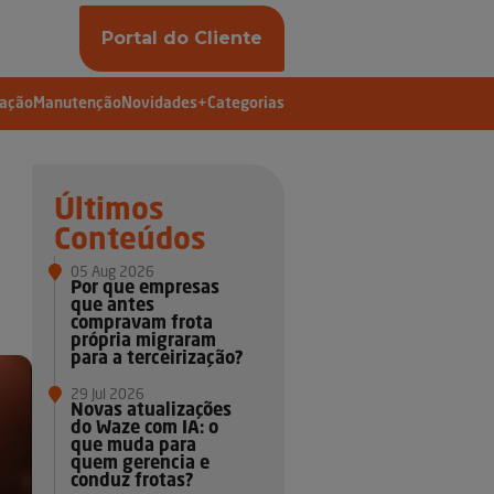
Portal do Cliente
vação
Manutenção
Novidades
+Categorias
Últimos
Conteúdos
05 Aug 2026
Por que empresas
que antes
compravam frota
própria migraram
para a terceirização?
29 Jul 2026
Novas atualizações
do Waze com IA: o
que muda para
quem gerencia e
conduz frotas?