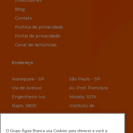
Investidores
Blog
Contato
Política de privacidade
Portal de privacidade
Canal de denúncias
Endereço
Endereço
Araraquara - SP
São Paulo - SP
Via de Acesso
Av. Prof. Francisco
Engenheiro Ivo
Morato, 1074
Najm, 3800
Instituto de
Previdência
Vitória - ES
O Grupo Águia Branca usa Cookies para oferecer a você a
Av. Jerônimo
Belo Horizonte - MG