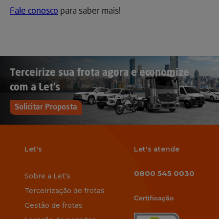
Fale conosco
para saber mais!
Terceirize sua frota agora e economize
com a Let’s
Solicitar Proposta
Let's
Let's atende
0800 545 0030
Sobre a Let’s
Terceirização de frotas
Certificação
Gestão de frotas