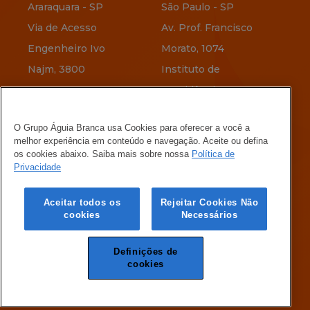
Araraquara - SP
São Paulo - SP
Via de Acesso
Av. Prof. Francisco
Engenheiro Ivo
Morato, 1074
Najm, 3800
Instituto de
Previdência
Vitória - ES
O Grupo Águia Branca usa Cookies para oferecer a você a
Av. Jerônimo
Belo Horizonte - MG
melhor experiência em conteúdo e navegação. Aceite ou defina
Vervloet, 345
Rua Menotti Muccelli,
os cookies abaixo. Saiba mais sobre nossa
Política de
Privacidade
Maria Ortiz
580
Vila Oeste
Aceitar todos os
Rejeitar Cookies Não
cookies
Necessários
Definições de
cookies