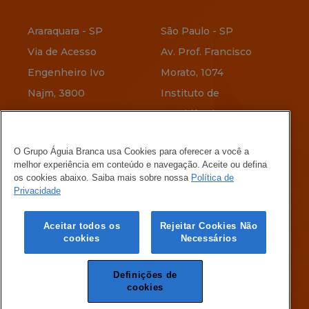
Araraquara - SP
São Paulo - SP
Via de Acesso
Av. Prof. Francisco
Engenheiro Ivo
Morato, 1074
Najm, 3800
Instituto de
Previdência
Vitória - ES
O Grupo Águia Branca usa Cookies para oferecer a você a
Av. Jerônimo
Belo Horizonte - MG
melhor experiência em conteúdo e navegação. Aceite ou defina
Vervloet, 345
Rua Menotti Muccelli,
os cookies abaixo. Saiba mais sobre nossa
Política de
Privacidade
Maria Ortiz
580
Vila Oeste
Aceitar todos os
Rejeitar Cookies Não
cookies
Necessários
Definições de
cookies