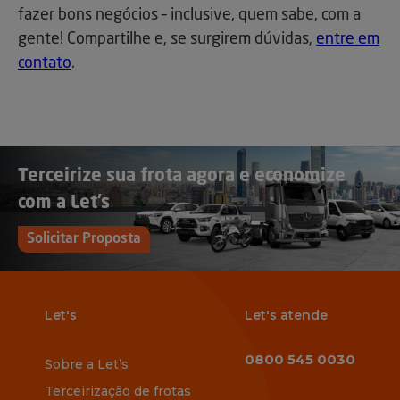
fazer bons negócios – inclusive, quem sabe, com a
gente! Compartilhe e, se surgirem dúvidas,
entre em
contato
.
Terceirize sua frota agora e economize
com a Let’s
Solicitar Proposta
Let's
Let's atende
0800 545 0030
Sobre a Let’s
Terceirização de frotas