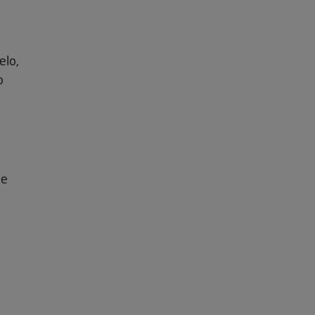
elo,
o
 e