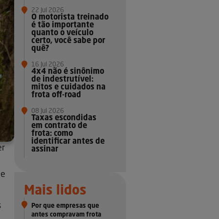
22 Jul 2026
O motorista treinado
é tão importante
quanto o veículo
certo, você sabe por
quê?
16 Jul 2026
4x4 não é sinônimo
de indestrutível:
mitos e cuidados na
frota off-road
08 Jul 2026
Taxas escondidas
em contrato de
frota: como
identificar antes de
er
assinar
ue
Mais lidos
s
Por que empresas que
antes compravam frota