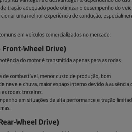
s próprias vantagens e desvantagens, dependendo do uso
a de tração adequado pode otimizar o desempenho do veíc
orcionar uma melhor experiência de condução, especialme
 comuns em veículos comercializados no mercado:
- Front-Wheel Drive)
 potência do motor é transmitida apenas para as rodas
 de combustível, menor custo de produção, bom
 neve e chuva, maior espaço interno devido à ausência 
as rodas traseiras.
enho em situações de alta performance e tração limita
emas.
 Rear-Wheel Drive)