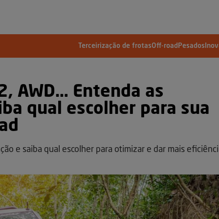
Terceirização de frotas
Off-road
Pesados
Ino
x2, AWD… Entenda as
iba qual escolher para sua
oad
ção e saiba qual escolher para otimizar e dar mais eficiênc