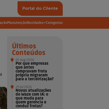
Portal do Cliente
vação
Manutenção
Novidades
+Categorias
Últimos
Conteúdos
05 Aug 2026
Por que empresas
que antes
compravam frota
ia
própria migraram
para a terceirização?
29 Jul 2026
Novas atualizações
do Waze com IA: o
que muda para
quem gerencia e
conduz frotas?