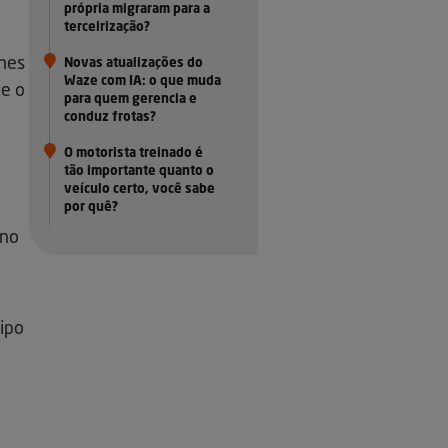
própria migraram para a
terceirização?
lhes
Novas atualizações do
Waze com IA: o que muda
ue o
para quem gerencia e
conduz frotas?
O motorista treinado é
tão importante quanto o
veículo certo, você sabe
por quê?
 no
tipo