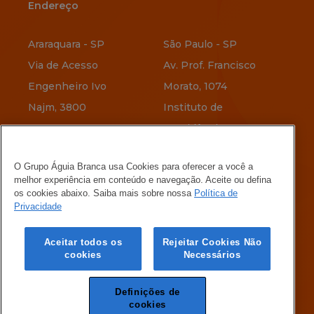
Endereço
Endereço
Araraquara - SP
São Paulo - SP
Via de Acesso
Av. Prof. Francisco
Engenheiro Ivo
Morato, 1074
Najm, 3800
Instituto de
Previdência
Vitória - ES
O Grupo Águia Branca usa Cookies para oferecer a você a
Av. Jerônimo
Belo Horizonte - MG
melhor experiência em conteúdo e navegação. Aceite ou defina
Vervloet, 345
Rua Menotti Muccelli,
os cookies abaixo. Saiba mais sobre nossa
Política de
Privacidade
Maria Ortiz
580
Vila Oeste
Aceitar todos os
Rejeitar Cookies Não
cookies
Necessários
Definições de
cookies