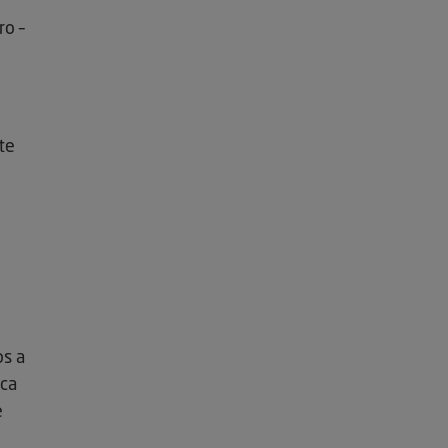
ro –
te
os a
ica
e