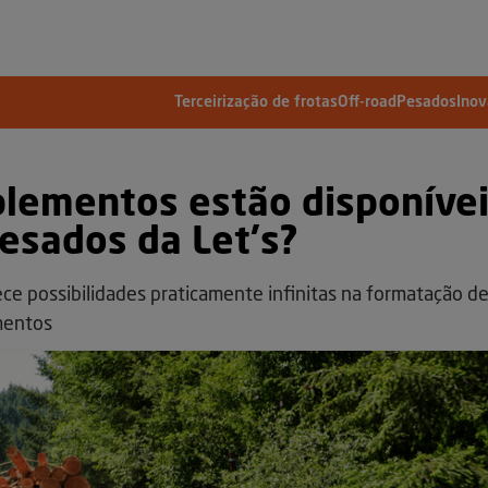
Terceirização de frotas
Off-road
Pesados
Ino
plementos estão disponíve
esados da Let's?
ece possibilidades praticamente infinitas na formatação d
mentos