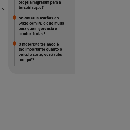
própria migraram para a
terceirização?
os
Novas atualizações do
Waze com IA: o que muda
para quem gerencia e
conduz frotas?
O motorista treinado é
tão importante quanto o
veículo certo, você sabe
por quê?