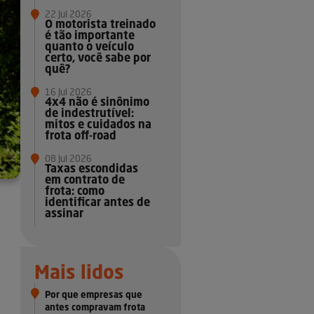
22 Jul 2026
O motorista treinado
é tão importante
quanto o veículo
certo, você sabe por
quê?
16 Jul 2026
4x4 não é sinônimo
de indestrutível:
mitos e cuidados na
frota off-road
08 Jul 2026
Taxas escondidas
em contrato de
frota: como
identificar antes de
assinar
Mais lidos
Por que empresas que
antes compravam frota