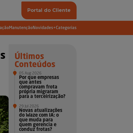
Portal do Cliente
vação
Manutenção
Novidades
+Categorias
is
Últimos
Conteúdos
05 Aug 2026
Por que empresas
e
que antes
compravam frota
própria migraram
para a terceirização?
29 Jul 2026
Novas atualizações
do Waze com IA: o
que muda para
quem gerencia e
conduz frotas?